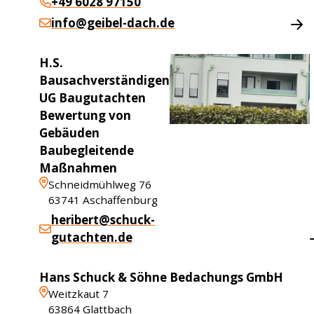
+49 6028 97150
info@geibel-dach.de
H.S.
Bausachverständigen
UG Baugutachten
Bewertung von
Gebäuden
Baubegleitende
Maßnahmen
Schneidmühlweg 76
63741
Aschaffenburg
heribert@schuck-
gutachten.de
Hans Schuck & Söhne Bedachungs GmbH
Weitzkaut 7
63864
Glattbach