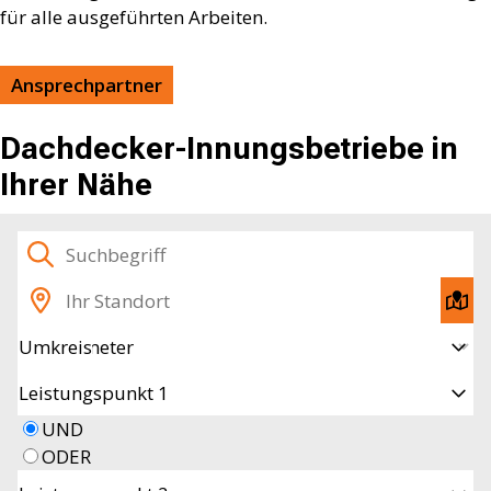
für alle ausgeführten Arbeiten.
Ansprechpartner
Dachdecker-Innungsbetriebe in
Ihrer Nähe
Suchbegriff
Standort
Akt
Sta
Umkreis
ein
Leistungspunkt 1
UND
ODER