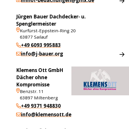
imhof-bedachungen@gmx.de
Jürgen Bauer Dachdecker- u.
Spenglermeister
Kurfürst-Eppstein-Ring 20
63877
Sailauf
+49 6093 995883
info@j-bauer.org
Klemens Ott GmbH
Dächer ohne
Kompromisse
Benzstr. 11
63897
Miltenberg
+49 9371 948830
info@klemensott.de