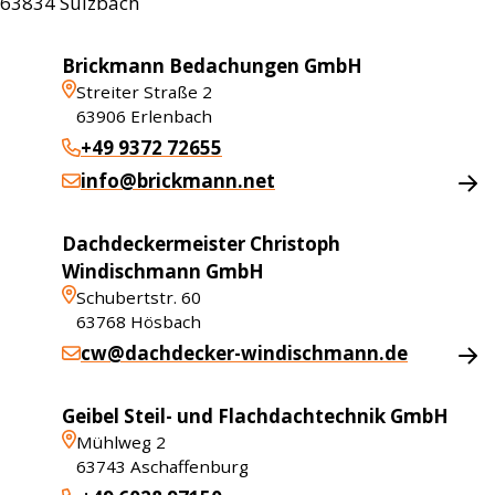
63834
Sulzbach
Brickmann Bedachungen GmbH
Streiter Straße 2
63906
Erlenbach
+49 9372 72655
info@brickmann.net
Dachdeckermeister Christoph
Windischmann GmbH
Schubertstr. 60
63768
Hösbach
cw@dachdecker-windischmann.de
Geibel Steil- und Flachdachtechnik GmbH
Mühlweg 2
63743
Aschaffenburg