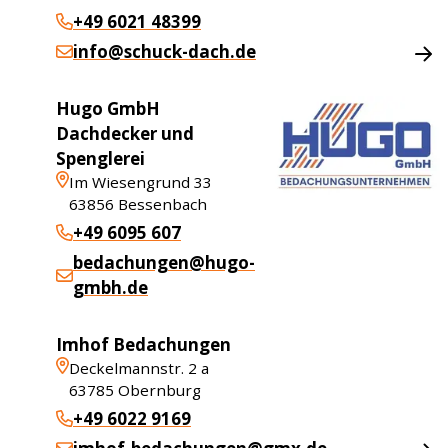
+49 6021 48399
info@schuck-dach.de
Hugo GmbH
Dachdecker und
Spenglerei
Im Wiesengrund 33
63856
Bessenbach
+49 6095 607
bedachungen@hugo-
gmbh.de
Imhof Bedachungen
Deckelmannstr. 2 a
63785
Obernburg
+49 6022 9169