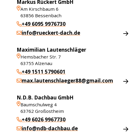
Markus Rückert GmbH
Am Kirschbaum 6
63856
Bessenbach
+49 6095 9976730
info@rueckert-dach.de
Maximilian Lautenschläger
Hemsbacher Str. 7
63755
Alzenau
+49 1511 5790601
max.lautenschlaeger88@gmail.com
N.D.B. Dachbau GmbH
Baumschulweg 4
63762
Großostheim
+49 6026 9967730
info@ndb-dachbau.de