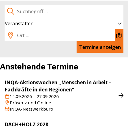
Suchbegriff
Veranstalter
Standort
Akt
Sta
Termine anzeigen
ein
Anstehende Termine
IN­QA-Ak­ti­ons­wo­chen „Men­schen in Ar­beit –
Fach­kräf­te in den Re­gio­nen“
14.09.2026 – 27.09.2026
Präsenz und Online
INQA-Netzwerkbüro
DACH+HOLZ 2028