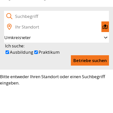
Suchbegriff
Standort
Akt
Sta
Umkreis
ein
Ich suche:
Ausbildung
Praktikum
Betriebe suchen
Bitte entweder Ihren Standort oder einen Suchbegriff
eingeben.