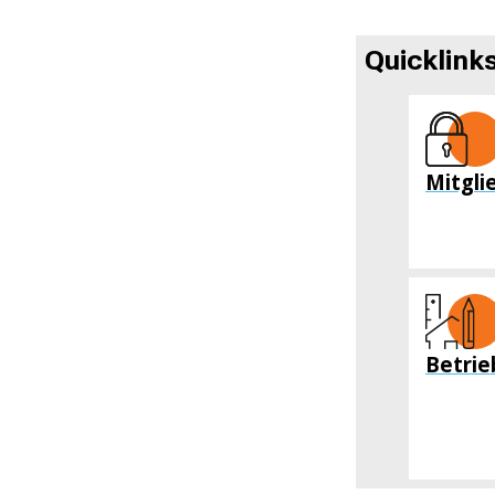
Quicklink
Mitgli
Betri