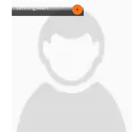
Christoph Windischmann
Lehrlingswart